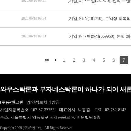
2026/06/19 09:51
[기업]시프트업(462870), 신작 
2026/06/18 09:54
[기업]NHN(181710), 수익성 회복
2026/06/18 09:53
[기업]현대백화점(069960), 본업
1
2
3
4
5
6
7
와우스탁론과 부자네스탁론이 하나가 되어 새롭
(주)유캔그린
개인정보처리방침
사업자등록번호. 107-87-27752 대표이사. 박동원
TEL.
02-782-8142
주소. 서울특별시 영등포구 국제금융로 70 미원빌딩 9층
Copyright 2009 (주)유캔그린, All Rights Reserved