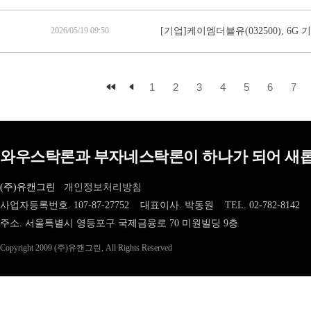
2026/05/19 09:50
[기업]케이엠더블유(032500), 6
1
2
3
4
5
6
7
와우스탁론과 부자네스탁론이 하나가 되어 새롭
(주)유캔그린
개인정보처리방침
사업자등록번호. 107-87-27752 대표이사. 박동원
TEL.
02-782-8142
주소. 서울특별시 영등포구 국제금융로 70 미원빌딩 9층
Copyright 2009 (주)유캔그린, All Rights Reserved