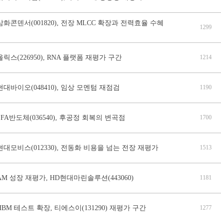
삼화콘덴서(001820), 전장 MLCC 확장과 전력효율 수혜
1299
올릭스(226950), RNA 플랫폼 재평가 구간
1214
현대바이오(048410), 임상 모멘텀 재점검
1190
SFA반도체(036540), 후공정 회복의 변곡점
1700
현대모비스(012330), 전동화 비용을 넘는 전장 재평가
1513
AM 성장 재평가, HD현대마린솔루션(443060)
1181
HBM 테스트 확장, 티에스이(131290) 재평가 구간
1277