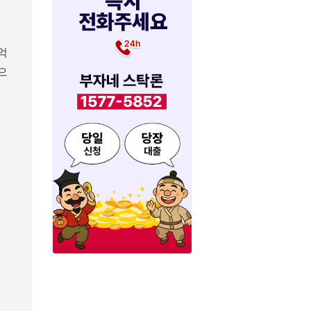
억
으
컨