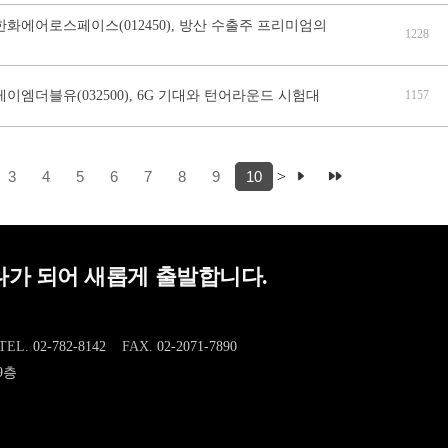
한화에어로스페이스(012450), 방산 수출주 프리미엄의
1228
케이엠더블유(032500), 6G 기대와 턴어라운드 시험대
1157
3
4
5
6
7
8
9
10
>
가 되어 새롭게 출발합니다.
TEL.
02-782-8142
FAX.
02-2071-7890
9층