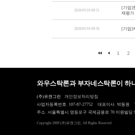
[기업]
2026/05/19 09:51
재평가
2026/05/19 09:50
[기업]
1
2
와우스탁론과 부자네스탁론이 하나
(주)유캔그린
개인정보처리방침
사업자등록번호. 107-87-27752 대표이사. 박동원
주소. 서울특별시 영등포구 국제금융로 70 미원빌딩 
Copyright 2009 (주)유캔그린, All Rights Reserved