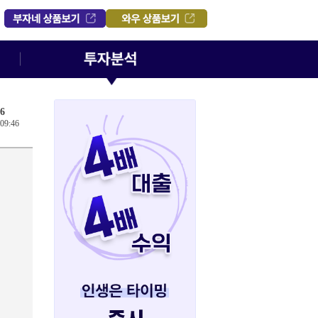
6
 09:46