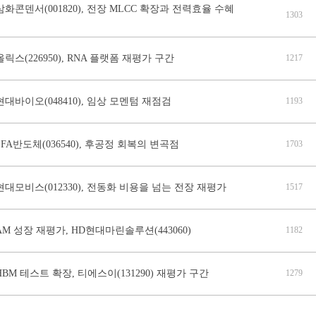
삼화콘덴서(001820), 전장 MLCC 확장과 전력효율 수혜
1303
올릭스(226950), RNA 플랫폼 재평가 구간
1217
현대바이오(048410), 임상 모멘텀 재점검
1193
SFA반도체(036540), 후공정 회복의 변곡점
1703
현대모비스(012330), 전동화 비용을 넘는 전장 재평가
1517
AM 성장 재평가, HD현대마린솔루션(443060)
1182
HBM 테스트 확장, 티에스이(131290) 재평가 구간
1279