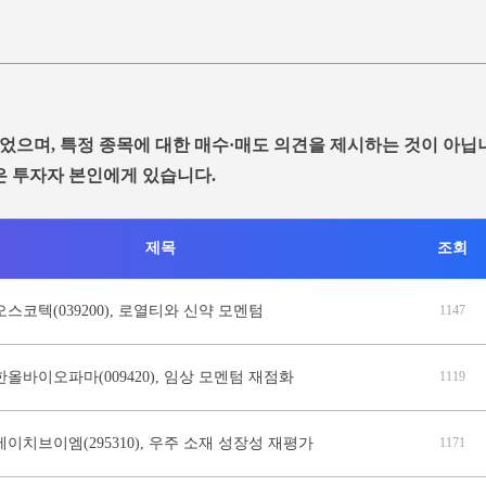
었으며, 특정 종목에 대한 매수·매도 의견을 제시하는 것이 아닙
은 투자자 본인에게 있습니다.
제목
조회
오스코텍(039200), 로열티와 신약 모멘텀
1147
한올바이오파마(009420), 임상 모멘텀 재점화
1119
에이치브이엠(295310), 우주 소재 성장성 재평가
1171