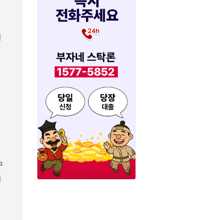
이
구
이